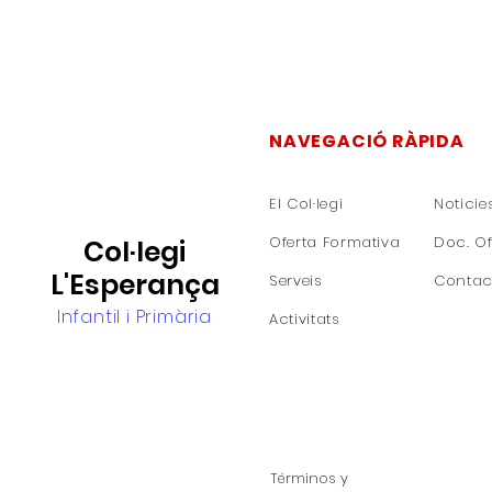
NAVEGACIÓ RÀPIDA
El Col·legi
Noticie
Oferta Formativa
Doc. Of
Col·legi
L'Esperança
Serveis
Contac
Infantil i Primària
Activitats
Términos y