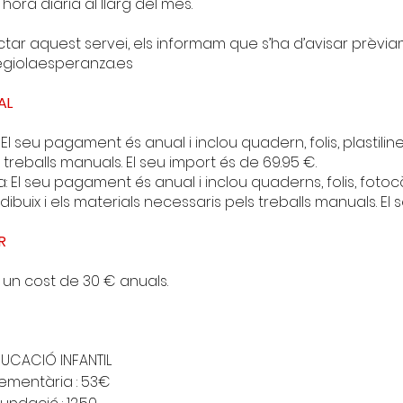
hora diària al llarg del mes.
ctar aquest servei, els informam que s’ha d’avisar prèvia
giolaesperanza.es
AL
 El seu pagament és anual i inclou quadern, folis, plastilines
treballs manuals. El seu import és de 69.95 €.
: El seu pagament és anual i inclou quaderns, folis, foto
dibuix i els materials necessaris pels treballs manuals. El 
R
 un cost de 30 € anuals.
UCACIÓ INFANTIL
lementària : 53€