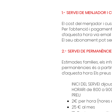
1.- SERVEI DE MENJADOR I
El cost del menjador i cus
Per l’obtenció i pagament
d’aquesta hora via email 
El seu abonament pot ser
2.-
SERVEI DE PERMANÈNCIE
Estimades famílies, els i
permanències és a partir
d’aquesta hora. Els preus
INICI DEL SERVEI: dij
HORARI: de 8:00 a 9:0
PREU:
2€ per hora (hores a
25 € al mes