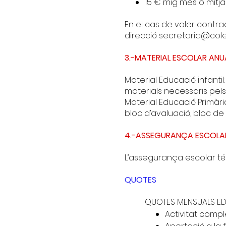
15 € mig mes o mitja 
En el cas de voler contra
direcció
secretaria@cole
3.-MATERIAL ESCOLAR ANU
Material Educació infantil:
materials necessaris pels 
Material Educació Primària
bloc d’avaluació, bloc de 
4.-ASSEGURANÇA ESCOLA
L’assegurança escolar té
QUOTES
QUOTES MENSUALS ED
Activitat comp