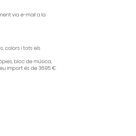
ment via e-mail a la
, colors i tots els
còpies, bloc de música,
seu import és de 36.95 €.