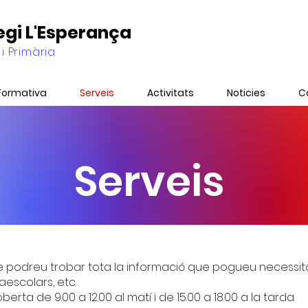
legi L'Esperança
 i Primària
Formativa
Serveis
Activitats
Noticies
C
Serveis
re podreu trobar tota la informació que pogueu necessit
aescolars, etc.
rta de 9.00 a 12.00 al matí i de 15.00 a 18.00 a la tarda.