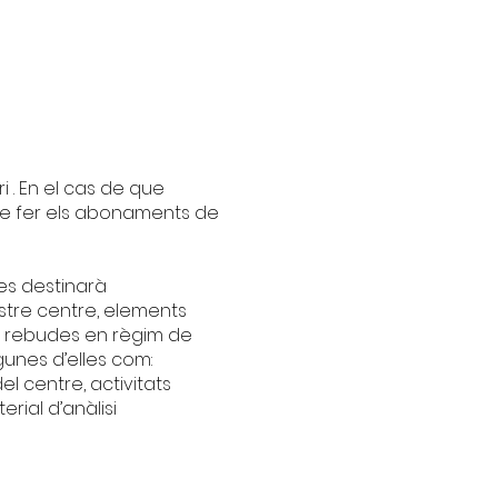
i . En el cas de que
n de fer els abonaments de
es destinarà
stre centre, elements
ns rebudes en règim de
gunes d’elles com:
l centre, activitats
erial d’anàlisi