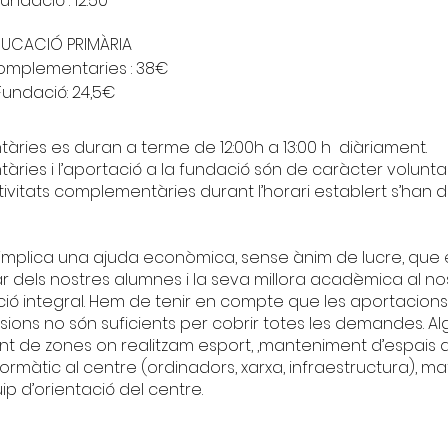
undació : 12.50
UCACIÓ PRIMÀRIA
complementaries : 38€
Fundació: 24,5€
àries es duran a terme de 12:00h a 13:00 h diàriament.
àries i l’aportació a la fundació són de caràcter voluntar
activitats complementàries durant l’horari establert s’ha
ó implica una ajuda econòmica, sense ànim de lucre, que 
r dels nostres alumnes i la seva millora acadèmica al no
ció integral. Hem de tenir en compte que les aportacio
ons no són suficients per cobrir totes les demandes. Al
t de zones on realitzam esport, ,manteniment d’espais de
formàtic al centre (ordinadors, xarxa, infraestructura), mat
p d’orientació del centre.