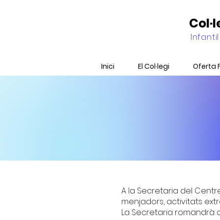
Col·
Infantil
Inici
El Col·legi
Oferta 
A la Secretaria del Cent
menjadors, activitats extr
La Secretaria romandrà obe