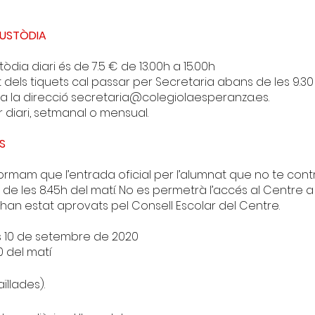
 CUSTÒDIA
tòdia diari és de 7.5 € de 13.00h a 15.00h
 dels tiquets cal passar per Secretaria abans de les 9.30
a la direcció
secretaria@colegiolaesperanza.es
.
 diari, setmanal o mensual.
S
nformam que l’entrada oficial per l’alumnat que no te cont
 de les 8.45h del matí. No es permetrà l’accés al Centre
 han estat aprovats pel Consell Escolar del Centre.
ous 10 de setembre de 2020
0 del matí
ïllades).