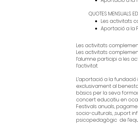
Aportació a la f
QUOTES MENSUALS ED
Les activitats 
Aportació a la 
Les activitats complement
Les activitats complement
l’alumne participi a les 
l’activitat.
L’aportació a la fundaci
exclusivament al benesta
bàsics per la seva forma
concert educatiu en ocasi
Festivals anuals, pagamen
socio-culturals, ,suport in
psicopedagògic de l’equi