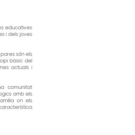
ons educatives
es i dels joves
 pares són els
cipi bàsic del
mes actuals i
na comunitat
gògics amb els
amília on els
racterística