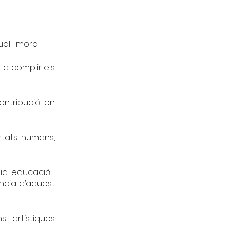
al i moral.
 a complir els
ontribució en
ertats humans,
ia educació i
ància d’aquest
s artístiques