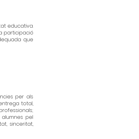
tat educativa.
la participació
adequada que
ncies per als
entrega total,
rofessionals;
s alumnes pel
, sinceritat,