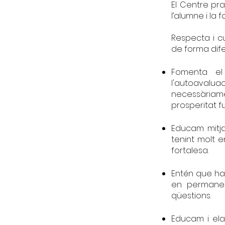
El Centre pr
l’alumne i la
Respecta i cu
de forma dif
Fomenta el 
l'autoavalua
necessàriame
prosperitat f
Educam mitja
tenint molt e
fortalesa.
Entén que ha 
en permanen
qüestions.
Educam i el