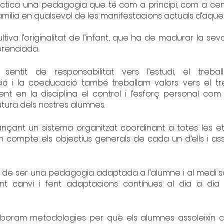
actica una pedagogia que té com a principi, com a cent
 familia en qualsevol de les manifestacions actuals d’aque
ltiva l’originalitat de l’infant, que ha de madurar la sev
erenciada.
sentit de responsabilitat vers l’estudi, el treball
ció i la coeducació també treballam valors vers el tre
nt en la disciplina el control i l’esforç personal com
utura dels nostres alumnes.
nçant un sistema organitzat coordinant a totes les etap
n compte els objectius generals de cada un d’ells i as
de ser una pedagogia adaptada a l’alumne i al medi soc
t canvi i fent adaptacions contínues al dia a dia
aboram metodologies per què els alumnes assoleixin 