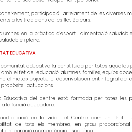
oneixement, participació i arrelament de les diverses 
ents a les tradicions de les Illes Balears.
s alumnes en la pràctica d’esport i alimentació saludab
saludable i plena.
ITAT EDUCATIVA
comunitat educativa la constituïda per totes aquelles
 amb el fet de l’educació, alumnes, famílies, equips doce
b el mateix objectiu: el desenvolupament integral del 
 propòsits i actuacions.
t Educativa del centre està formada per totes les 
 a la funció educadora.
participació en la vida del Centre com un dret i
bilitat de tots els membres, en grau proporcional
at, preparació i competència específica.