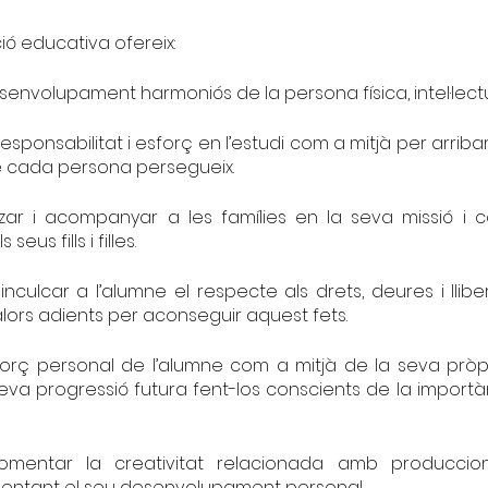
ió educativa ofereix:
esenvolupament harmoniós de la persona física, intel·lectu
esponsabilitat i esforç en l’estudi com a mitjà per arribar
e cada persona persegueix.
tzar i acompanyar a les famílies en la seva missió i c
seus fills i filles.
inculcar a l’alumne el respecte als drets, deures i llib
valors adients per aconseguir aquest fets.
esforç personal de l’alumne com a mitjà de la seva pròp
seva progressió futura fent-los conscients de la import
fomentar la creativitat relacionada amb produccion
mentant el seu desenvolupament personal.