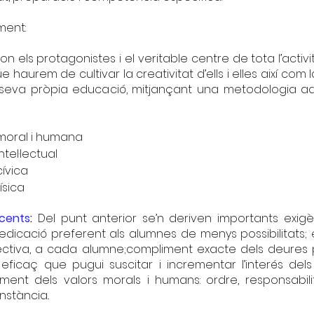
ent:
on els protagonistes i el veritable centre de tota l’activi
e haurem de cultivar la creativitat d’ells i elles així com 
a seva pròpia educació, mitjançant una metodologia 
moral i humana
tel·lectual
ívica
ísica
ocents
:
Del punt anterior se’n deriven importants exigè
edicació preferent als alumnes de menys possibilitats; 
fectiva, a cada alumne;compliment exacte dels deures p
ó eficaç que pugui suscitar i incrementar l’interés del
ent dels valors morals i humans: ordre, responsabilitat
nstància..