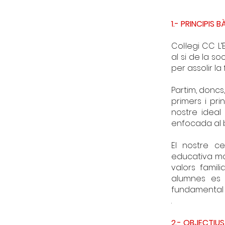
1.- PRINCIPIS 
Col·legi CC L
al si de la so
per assolir l
Partim, doncs
primers i pri
nostre ideal
enfocada al b
El nostre c
educativa mol
valors famil
alumnes es 
fundamental 
.
2.- OBJECTIUS