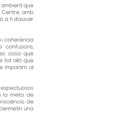
un ambient que
el Centre, amb
 a fi d’assolir
ó i coherència
 confusions,
lles cosa que
e tot allò que
e impartim al
, respectuosos
 i la meta de
onsciència de
i permetin una