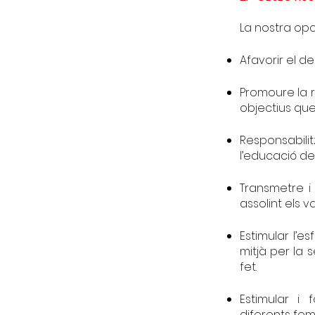
La nostra opc
Afavorir el d
Promoure la r
objectius qu
Responsabili
l’educació dels 
Transmetre i 
assolint els 
Estimular l’
mitjà per la 
fet.
Estimular i 
diferents fo