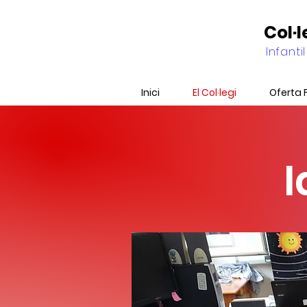
Col·
Infantil
Inici
El Col·legi
Oferta 
I