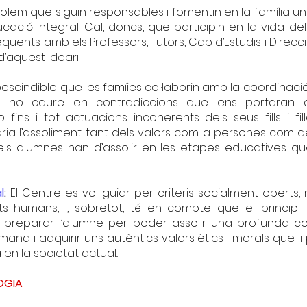
olem que siguin responsables i fomentin en la família 
ucació integral. Cal, doncs, que participin en la vida d
üents amb els Professors, Tutors, Cap d’Estudis i Direcció,
d’aquest ideari.
scindible que les famíies col·laborin amb la coordinaci
er no caure en contradiccions que ens portaran a
 fins i tot actuacions incoherents dels seus fills i fi
aria l’assoliment tant dels valors com a persones com d
ls alumnes han d’assolir en les etapes educatives qu
l
:
El Centre es vol guiar per criteris socialment oberts
s humans, i, sobretot, té en compte que el principi
s preparar l’alumne per poder assolir una profunda c
umana i adquirir uns autèntics valors ètics i morals que l
en la societat actual..
OGIA