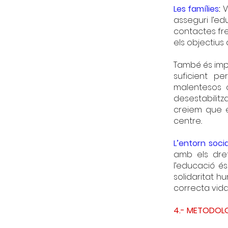
Les famílies
:
V
asseguri l’ed
contactes freq
els objectius 
També és impe
suficient p
malentesos o
desestabilitz
creiem que e
centre..
L’entorn socia
amb els dret
l’educació é
solidaritat h
correcta vida 
4.- METODOL