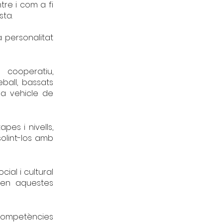
re i com a fi
sta.
a personalitat
 cooperatiu,
ball, bassats
 a vehicle de
es i nivells,
solint-los amb
ial i cultural
 en aquestes
competències