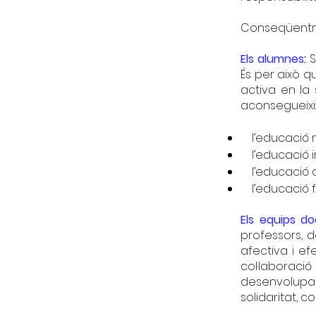
Conseqüentm
Els alumnes
:
S
És per això qu
activa en l
aconsegueixi:
l’educació 
l’educació in
l’educació c
l’educació f
Els equips d
professors, d
afectiva i e
col·laboraci
desenvolupam
solidaritat, co