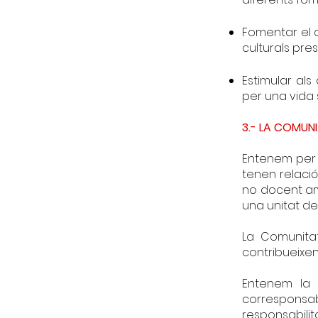
Fomentar el c
culturals pres
Estimular al
per una vida 
3.- LA COMUN
Entenem per 
tenen relació
no docent am
una unitat de
La Comunita
contribueixen
Entenem la 
corresponsa
responsabilit