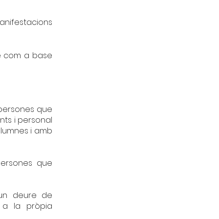
manifestacions
le com a base
 persones que
nts i personal
alumnes i amb
persones que
 un deure de
 a la pròpia