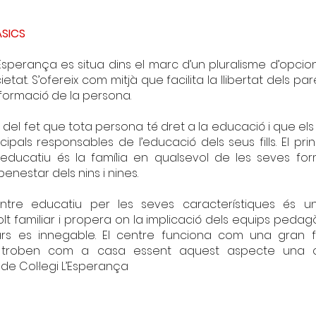
BÀSICS
’Esperança es situa dins el marc d’un pluralisme d’opci
cietat. S’ofereix com mitjà que facilita la llibertat dels par
a formació de la persona.
, del fet que tota persona té dret a la educació i que els
ncipals responsables de l’educació dels seus fills. El prin
 educatiu és la família en qualsevol de les seves for
enestar dels nins i nines.
entre educatiu per les seves característiques és u
t familiar i propera on la implicació dels equips peda
iars es innegable. El centre funciona com una gran f
troben com a casa essent aquest aspecte una ca
de Col·legi L’Esperança